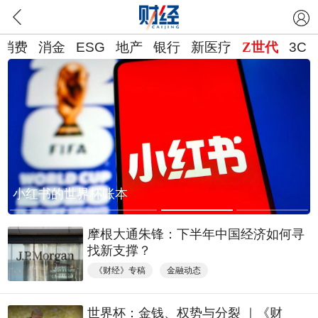
新消费
消金
ESG
地产
银行
新医疗
Z世代
3C
183元一张点映
杯账本
什么样的电影仍
摩根大通朱锋：下半年中国经济如何寻
找新支撑？
《财经》专稿
金融动态
世界杯：金钱、权势与分裂 ｜《财