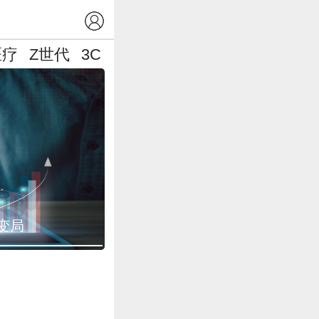
医疗
Z世代
3C
变局