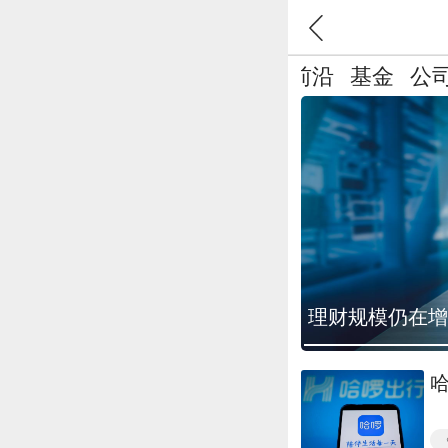
融
科技
上市公司
新出行
AI前沿
基金
公
理财规模仍在增