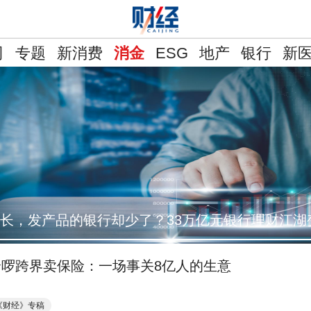
司
专题
新消费
ESG
地产
银行
新
消金
长，发产品的银行却少了？33万亿元银行理财江湖
哈啰跨界卖保险：一场事关8亿人的生意
《财经》专稿