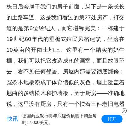
栋日后会属于我们的房子前面，脚下是一条长长
的土路车道。这是我们看过的第27处房产，打交
道的是第6位经纪人，而它堪称完美：一栋建于
19世纪60年代的垂檐式殖民风格建筑，坐落在
10英亩的开阔土地上。这里有一个结实的奶牛
棚，我们可以把它改造成R.的画室，而且放眼望
去，看不见任何邻居。房屋内部需要彻底翻修：
宽条木地板漆成了体育馆似的灰色，墙上覆盖着
翘曲的多结松木和护墙板，至于厨房——准确地
说，这里没有厨房，只有一个摆着三件老旧电器
的不规则房间。但也正因如此，我们这对作家与
德国商业银行将年底镍价预测下调至每
快讯
打开
吨17,000美元。
画家才能勉强负担这个房子。何况，古老的石砌