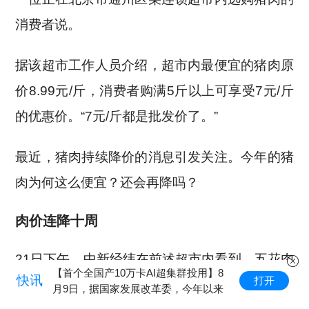
消费者说。
据该超市工作人员介绍，超市内最便宜的猪肉原
价8.99元/斤，消费者购满5斤以上可享受7元/斤
的优惠价。“7元/斤都是批发价了。”
最近，猪肉持续降价的消息引发关注。今年的猪
肉为何这么便宜？还会再降吗？
肉价连降十周
21日下午，中新经纬在前述超市内看到，五花肉
【首个全国产10万卡AI超集群投用】8
快讯
打开
15.9元/斤，后腿肉13.9元/斤，梅花肉16.9元/
月9日，据国家发展改革委，今年以来