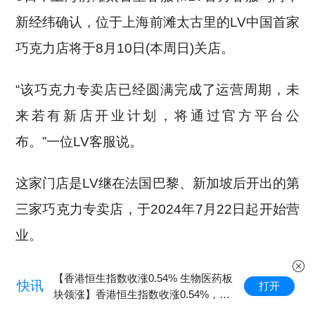
新经纬确认，位于上海前滩太古里的LV中国首家
巧克力店将于8月10日(本周日)关店。
“该巧克力专卖店已经圆满完成了运营周期，未
来若有新店开业计划，将通过官方平台公
布。”一位LV客服说。
这家门店是LV继在法国巴黎、新加坡后开出的第
三家巧克力专卖店，于2024年7月22日起开始营
业。
据媒体报道，专卖店工作人员表示目前(店内)已
【香港恒生指数收涨0.54% 生物医药板
快讯
打开
块领涨】香港恒生指数收涨0.54%，恒
经没有巧克力，并肯定了后续不会补货，但这两
生科技指数涨0.78%