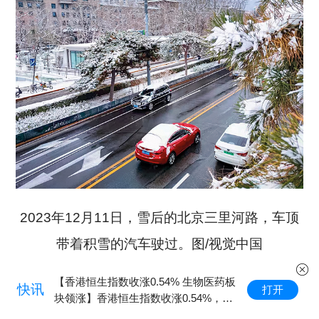
2023年12月11日，雪后的北京三里河路，车顶
带着积雪的汽车驶过。图/视觉中国
香港恒生指数收涨0.54% 生物医药板
现货
快讯
打开
领涨】香港恒生指数收涨0.54%，恒
美元
科技指数涨0.78%
平。