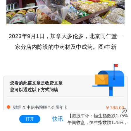
2023年9月1日，加拿大多伦多，北京同仁堂一
家分店内陈设的中药材及中成药。图/中新
您看的此篇文章是收费文章
您可以通过以下方式阅读
财经 X 中信书院联合会员年卡
￥388.00
【港股午评：恒生指数跌1.75%】港股
财经 X 中信书院联合会员季卡
￥198.00
快讯
开
打开
午间收盘，恒生指数跌1.75%，恒生科
《财经》数字会员包月
￥48.00
技指数跌1.87%