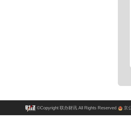
©Copyright 联办财讯 All Rights Reserved
京公